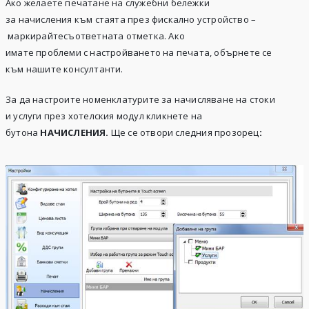
Ако желаете печатане на служебни бележки
за начисления към стаята през фискално устройство –
маркирайтесъответната отметка. Ако
имате проблеми с настройването на печата, обърнете се
към нашите консултанти.
За да настроите номенклатурите за начисляване на стоки
и услуги през хотелския модул кликнете на
бутона
НАЧИСЛЕНИЯ.
Ще се отвори следния прозорец
: