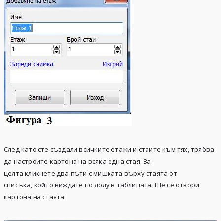
След като
сте
създали
всичките
етажи
и
стаите
към тях, трябва
да настроите картона на
всяка
една
стая
. За
целта
кликнете
два
пъти
с мишката върху
стаята
от
списъка,
който
виждате
по
долу
в
таблицата
. Ще се отвори
картона на
стаята
.