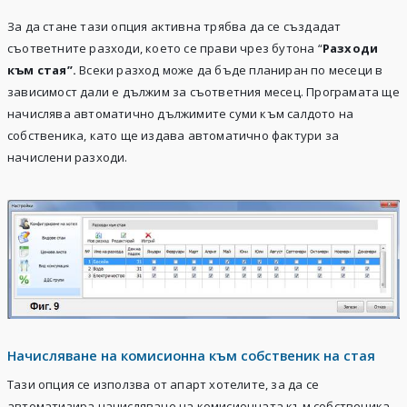
За да стане тази опция активна трябва да се създадат
съответните разходи, което се прави чрез бутона “
Разходи
към стая”.
Всеки разход може да бъде планиран по месеци в
зависимост дали е дължим за съответния месец. Програмата ще
начислява автоматично дължимите суми към салдото на
собственика, като ще издава автоматично фактури за
начислени разходи.
Начисляване на комисионна към собственик на стая
Тази опция се използва от апарт хотелите, за да се
автоматизира начисляване на комисионната към собственика