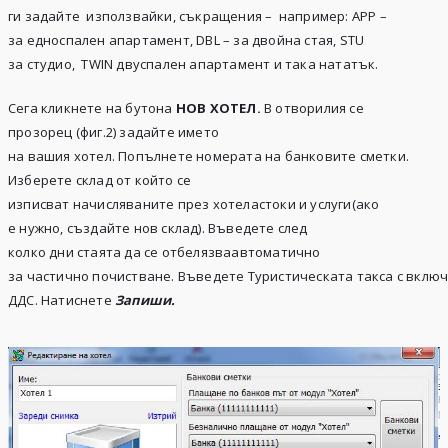
ги задайте използвайки, съкращения – например: АPP –
за едноспален апартамент, DBL – за двойна стая, STU
за студио, TWIN двуспален апартамент и така нататък.
Сега кликнете на бутона
НОВ ХОТЕЛ.
В отворилия се
прозорец (фиг.2) задайте името
на вашия хотел. Попълнете номерата на банковите сметки.
Изберете склад от който се
изписват начисляваните през хотеластоки и услуги(ако
е нужно, създайте нов склад). Въведете след
колко дни стаята да се отбелязваавтоматично
за частично почистване. Въведете Туристическата такса с вклю
ДДС. Натиснете
Запиши
.