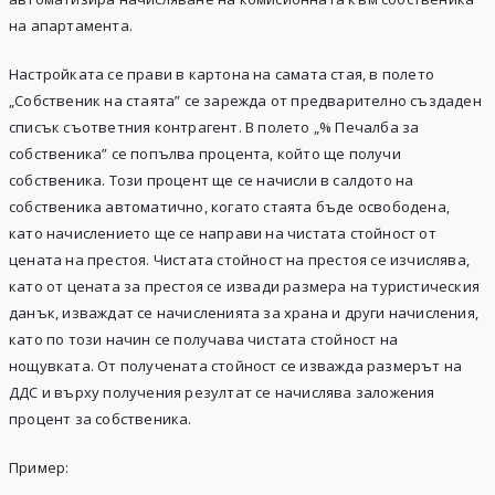
на апартамента.
Настройката се прави в картона на самата стая, в полето
„Собственик на стаята” се зарежда от предварително създаден
списък съответния контрагент. В полето „% Печалба за
собственика” се попълва процента, който ще получи
собственика. Този процент ще се начисли в салдото на
собственика автоматично, когато стаята бъде освободена,
като начислението ще се направи на чистата стойност от
цената на престоя. Чистата стойност на престоя се изчислява,
като от цената за престоя се извади размера на туристическия
данък, изваждат се начисленията за храна и други начисления,
като по този начин се получава чистата стойност на
нощувката. От получената стойност се изважда размерът на
ДДС и върху получения резултат се начислява заложения
процент за собственика.
Пример: