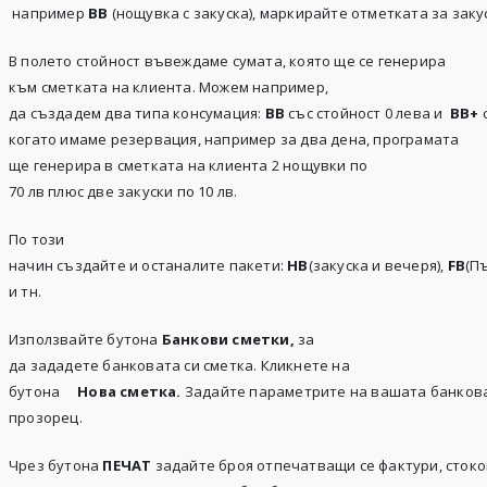
например
BB
(нощувка с закуска), маркирайте отметката за заку
В полето стойност въвеждаме сумата, която ще се генерира
към сметката на клиента. Можем например,
да създадем два типа консумация:
ВВ
със стойност 0 лева и
ВВ
+
когато имаме резервация, например за два дена, програмата
ще генерира в сметката на клиента 2 нощувки по
70 лв плюс две закуски по 10 лв.
По този
начин създайте и останалите пакети:
НВ
(закуска и вечеря),
FB
(П
и тн.
Използвайте бутона
Банкови сметки,
за
да зададете банковата си сметка. Кликнете на
бутона
Нова сметка.
Задайте параметрите на вашата банкова
прозорец.
Чрез бутона
ПЕЧАТ
задайте броя отпечатващи се фактури, стоко