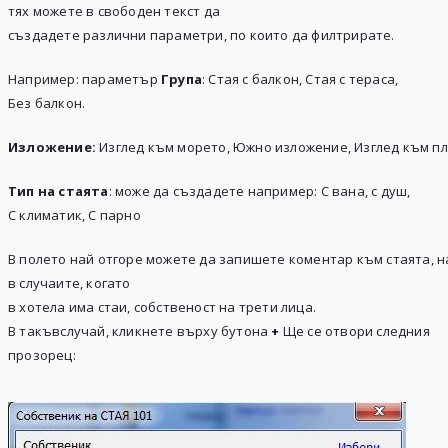
тях можете в свободен текст да
създадете различни параметри, по които да филтрирате.
Например: параметър
Група
: Стая с балкон, Стая с тераса,
Без балкон.
Изложение
:
Изглед към морето, Южно изложение, Изглед към п
Тип на стаята
: може да създадете например: С вана, с душ,
С климатик, С парно
В полето най отгоре можете да запишете коментар към стаята, 
в случаите, когато
в хотела има стаи, собственост на трети лица.
В такъвслучай, кликнете върху бутона
+
Ще се отвори следния
прозорец: