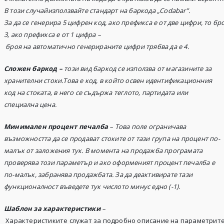
В този случайизползвайте стандарт на баркода „Codabar”.
За да се генерира 5 цифрен код, ако префикса е от две цифри, то б
3, ако префикса е от 1 цифра –
броя на автоматично генерираните цифри трябва да е 4.
Сложен баркод –
този вид баркод се използва от магазините за
хранителни стоки.Това е код, в който освен идентификационния
код на стоката, в него се съдържа теглото, партидата или
специална цена.
Минимален процент печалба
– Това поле ограничава
възможността да се продават стоките от тази група на процент по-
малък от заложения тук. В момента на продажба програмата
проверява този параметър и ако оформеният процент печалба е
по-малък, забранява продажбата. За да деактивирате тази
функционалност въведете тук числото минус едно
(
-1
)
.
Шаблон за характеристики
–
Характеристиките служат за подробно описание на параметрите