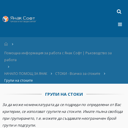
Home
Помощна информация за работа с Янак Софт | Ръководство за
работа
НАЧАЛО ПОМОЩ ЗА ЯНАК
СТОКИ - Всичко за стоките
Групи на стоките
ГРУПИ НА СТОКИ
За да може номенклатурата да се подреди по определени от Вас
критерии, се използват групите на стоките.
Имате пълна свобода
при групирането, т.е. можете да създавате неограничен брой
групи и подгрупи.