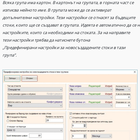
Всяка група има картон. В картонът на групата, в горната част се
изписва нейното име.
В групата
може да се активират
допълнителни настройки. Тези настройки
се отнасят за бъдещите
стоки, които ще се създават в група
та
. Идеята е автоматично да се
н
настройки
те
, които са необходими
н
а стоката.
За на направите
тези настройки трябва да натиснете бутона
„Предефинирани настройки за новосъздадените стоки в тази
група”.