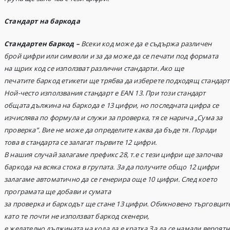
Стандарт на баркода
Стандартен баркод –
Всеки код може да е съдържа различен
брой цифри или символи и за да може да се печати под формата
на щрих код се използват различни стандарти.
Ако
ще
печатите баркод етикети ще трябва да изберете подходящ стандарт
Ной-често използвания стандарт е EAN 13. При този стандарт
общата дължина на баркода е 13 цифри, но последната цифра се
изчислява по формула и служи за проверка, тя се нарича „Сума за
проверка”. Вие не може да определите каква да бъде тя. Поради
това в стандарта се залагат първите 12 цифри.
В нашия случай залагаме префикс 28, т.е с тези цифри ще започва
баркод
а
на вс
яка
сток
а
в
групата. За да получите общо 12 цифри
залагаме автоматично да се генерира още 10 цифри. След което
програмата ще добави и сумата
за проверка и баркодът ще стане 13 цифри.
Обикновено
търговците
като те почти не използват баркод скенери,
е желателно дължината на код
а
да е кратка
.
За да се намали вероят