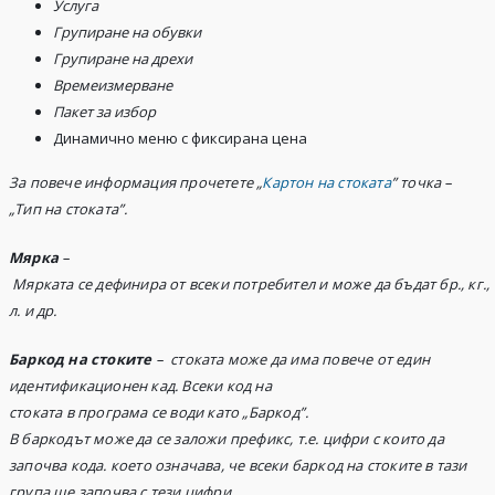
У
слуга
Г
рупиране
на обувки
Групиране
на дрехи
Времеизмерване
Пакет за избор
Динамично меню с фиксирана цена
За повече информация прочетете „
Картон на стоката
” точка –
„Тип на стоката”.
Мярка
–
Мярката
се дефинира от всеки потребител и може да бъдат бр., кг.,
л. и др.
Барк
од
на стоките
–
стоката може да има повече от един
идентификационен кад. Всеки код на
стоката
в програма се вод
и
като „
Б
аркод
”.
В баркодът може да се заложи префикс
, т.е. цифри с които да
започва кода. което означава, че всеки баркод на стоките в тази
група ще започва с тези цифри.